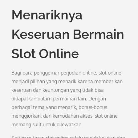
Menariknya
Keseruan Bermain
Slot Online
Bagi para penggemar perjudian online, slot online
menjadi pilihan yang menarik karena memberikan
keseruan dan keuntungan yang tidak bisa
didapatkan dalam permainan lain. Dengan
berbagai tema yang menarik, bonus-bonus
menggiurkan, dan kemudahan akses, slot online
memang sulit untuk dilewatkan.