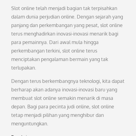
Slot online telah menjadi bagian tak terpisahkan
dalam dunia perjudian online. Dengan sejarah yang
panjang dan perkembangan yang pesat, slot online
terus menghadirkan inovasi-inovasi menarik bagi
para pemainnya. Dari awal mula hingga
perkembangan terkini, slot online terus
menciptakan pengalaman bermain yang tak
terlupakan.
Dengan terus berkembangnya teknologi, kita dapat
berharap akan adanya inovasi-inovasi baru yang
membuat slot online semakin menarik di masa
depan. Bagi para pecinta judi online, slot online
tetap menjadi pilihan yang menghibur dan
menguntungkan.