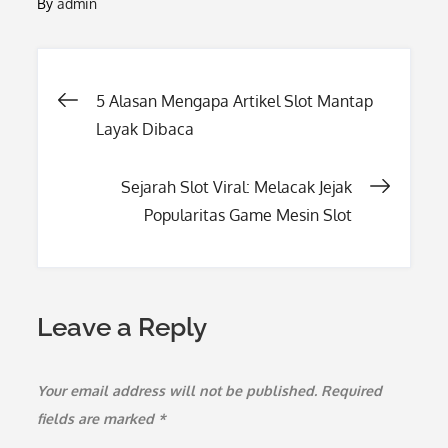
By
admin
Post
5 Alasan Mengapa Artikel Slot Mantap
Layak Dibaca
navigation
Sejarah Slot Viral: Melacak Jejak
Popularitas Game Mesin Slot
Leave a Reply
Your email address will not be published.
Required
fields are marked
*