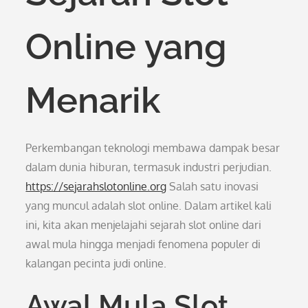
Online yang
Menarik
Perkembangan teknologi membawa dampak besar
dalam dunia hiburan, termasuk industri perjudian.
https://sejarahslotonline.org
Salah satu inovasi
yang muncul adalah slot online. Dalam artikel kali
ini, kita akan menjelajahi sejarah slot online dari
awal mula hingga menjadi fenomena populer di
kalangan pecinta judi online.
Awal Mula Slot