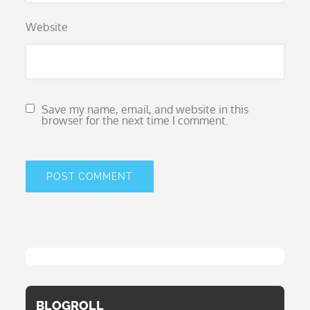
Website
Save my name, email, and website in this
browser for the next time I comment.
BLOGROLL