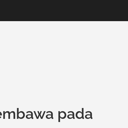
Membawa pada