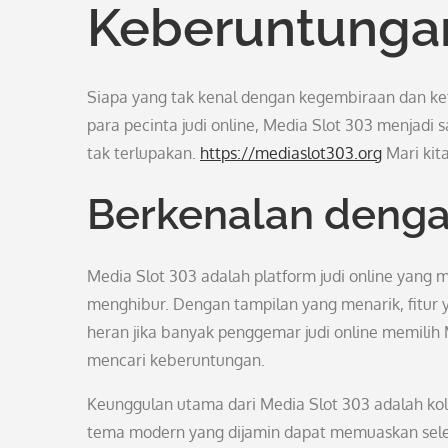
Keberuntungan
Siapa yang tak kenal dengan kegembiraan dan ke
para pecinta judi online, Media Slot 303 menja
tak terlupakan.
https://mediaslot303.org
Mari kita
Berkenalan denga
Media Slot 303 adalah platform judi online yan
menghibur. Dengan tampilan yang menarik, fitur 
heran jika banyak penggemar judi online memilih
mencari keberuntungan.
Keunggulan utama dari Media Slot 303 adalah kol
tema modern yang dijamin dapat memuaskan selera 