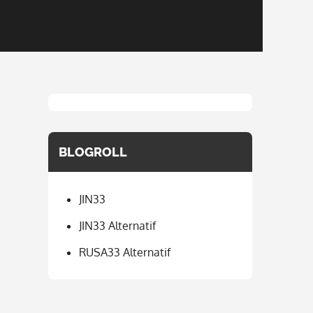
BLOGROLL
JIN33
JIN33 Alternatif
RUSA33 Alternatif