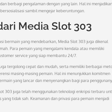
dan berbagi pengalaman dengan yang lain. Hal ini menjadika
bersosialisasi sambil mengejar keberuntungan.
ari Media Slot 303
asi bermain yang mendebarkan, Media Slot 303 juga dikenal
ramah. Para pemain yang mengalami kendala atau memiliki
stomer service yang siap membantu 24/7.
 juga tergolong cepat dan mudah, serta memiliki berbagai met
erensi masing-masing pemain. Hal ini menunjukkan komitmen
ermain yang lancar dan menyenangkan bagi para penggunany
ot 303 juga telah menggunakan teknologi enkripsi terbaru un
s yang tidak sah. Keamanan dan privasi para pemain menjadi