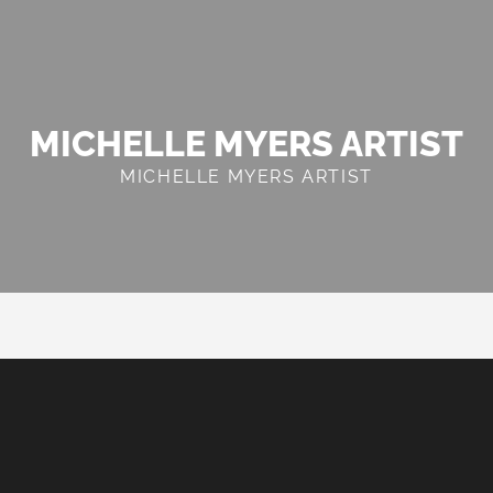
MICHELLE MYERS ARTIST
MICHELLE MYERS ARTIST