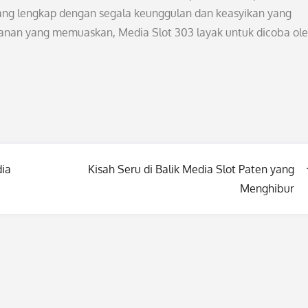
ang lengkap dengan segala keunggulan dan keasyikan yang
yanan yang memuaskan, Media Slot 303 layak untuk dicoba ol
dia
Kisah Seru di Balik Media Slot Paten yang
Menghibur