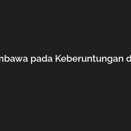
mbawa pada Keberuntungan di