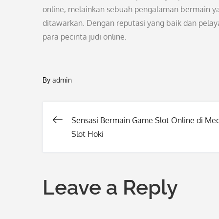
online, melainkan sebuah pengalaman bermain y
ditawarkan. Dengan reputasi yang baik dan pela
para pecinta judi online.
By
admin
Sensasi Bermain Game Slot Online di Me
Post
Slot Hoki
navigation
Leave a Reply