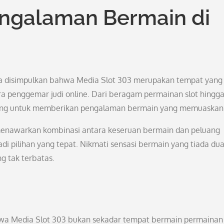
ngalaman Bermain di
isa disimpulkan bahwa Media Slot 303 merupakan tempat yang
 penggemar judi online. Dari beragam permainan slot hingg
ncang untuk memberikan pengalaman bermain yang memuaskan
ng menawarkan kombinasi antara keseruan bermain dan peluang
di pilihan yang tepat. Nikmati sensasi bermain yang tiada du
g tak terbatas.
hwa Media Slot 303 bukan sekadar tempat bermain permainan 