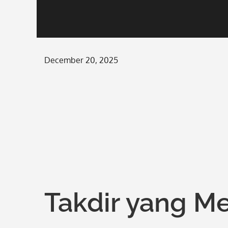
Posted
December 20, 2025
on
Takdir yang 