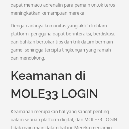
dapat memacu adrenalin para pemain untuk terus
meningkatkan kemampuan mereka.
Dengan adanya komunitas yang aktif di dalam
platform, pengguna dapat berinteraksi, berdiskusi,
dan bahkan bertukar tips dan trik dalam bermain
game, sehingga tercipta lingkungan yang ramah
dan mendukung.
Keamanan di
MOLE33 LOGIN
Keamanan merupakan hal yang sangat penting
dalam sebuah platform digital, dan MOLE33 LOGIN
tidak main-main dalam hal ini. Mereka menjamin