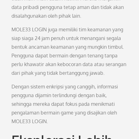
data pribadi pengguna tetap aman dan tidak akan
disalahgunakan oleh pihak lain.
MOLE33 LOGIN juga memiliki tim keamanan yang
siap siaga 24 jam penuh untuk menangani segala
bentuk ancaman keamanan yang mungkin timbul.
Pengguna dapat bermain dengan tenang tanpa
perlu khawatir akan kebocoran data atau serangan
dari pihak yang tidak bertanggung jawab.
Dengan sistem enkripsi yang canggih, informasi
pengguna dijamin terlindungi dengan baik,
sehingga mereka dapat fokus pada menikmati
pengalaman bermain game yang disajikan oleh
MOLE33 LOGIN.