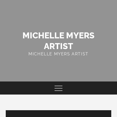
Skip
to
content
MICHELLE MYERS
ARTIST
MICHELLE MYERS ARTIST