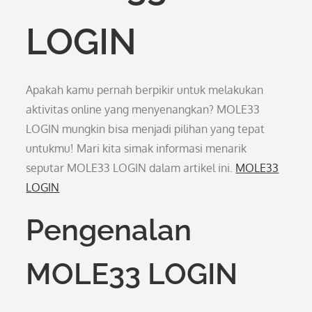
LOGIN
Apakah kamu pernah berpikir untuk melakukan
aktivitas online yang menyenangkan? MOLE33
LOGIN mungkin bisa menjadi pilihan yang tepat
untukmu! Mari kita simak informasi menarik
seputar MOLE33 LOGIN dalam artikel ini.
MOLE33
LOGIN
Pengenalan
MOLE33 LOGIN