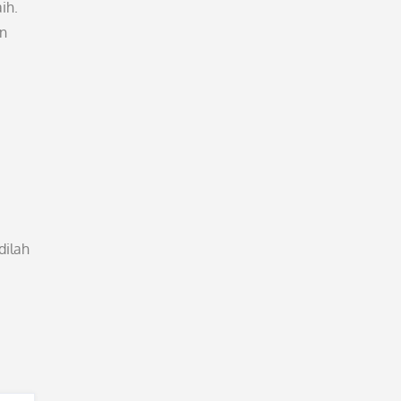
ih.
an
a
dilah