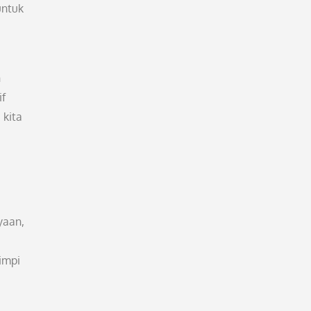
untuk
h
if
 kita
yaan,
impi