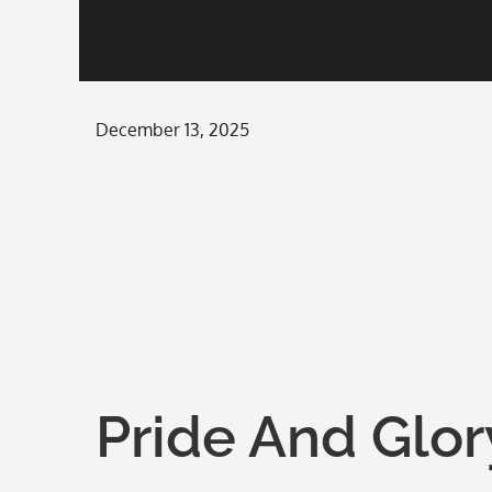
Posted
December 13, 2025
on
Pride And Glo