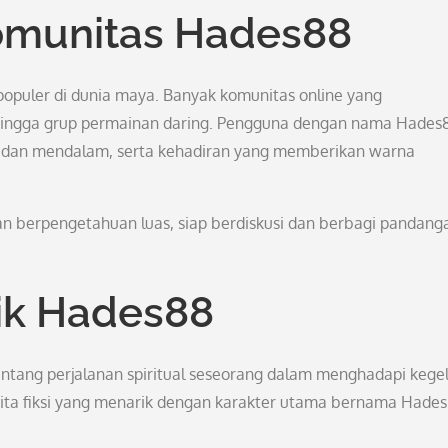
Komunitas Hades88
opuler di dunia maya. Banyak komunitas online yang
 hingga grup permainan daring. Pengguna dengan nama Hades
 dan mendalam, serta kehadiran yang memberikan warna
dan berpengetahuan luas, siap berdiskusi dan berbagi pandang
lik Hades88
entang perjalanan spiritual seseorang dalam menghadapi kege
ita fiksi yang menarik dengan karakter utama bernama Hades