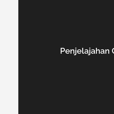
Penjelajahan 