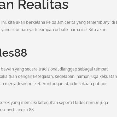
an Realitas
ini, kita akan berkelana ke dalam cerita yang tersembunyi di 
 yang sebenarnya tersimpan di balik nama ini? Kita akan
des88
 bawah yang secara tradisional dianggap sebagai tempat
 dikaitkan dengan ketegasan, kegelapan, namun juga kekuatan
n menjadi simbol keberuntungan atau kesukaan pribadi
 sosok yang memiliki keteguhan seperti Hades namun juga
 seperti angka 88.