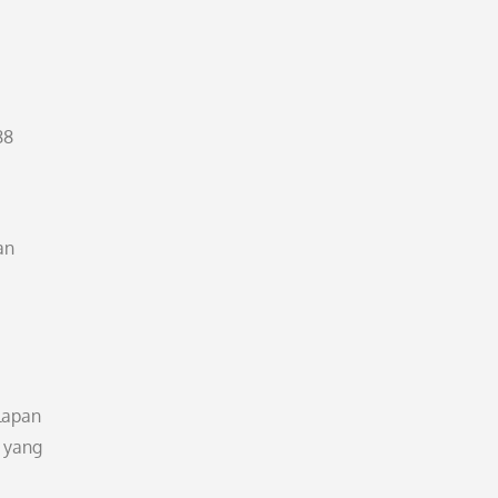
88
an
lapan
 yang