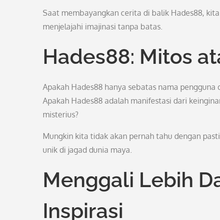
Saat membayangkan cerita di balik Hades88, kit
menjelajahi imajinasi tanpa batas.
Hades88: Mitos at
Apakah Hades88 hanya sebatas nama pengguna di 
Apakah Hades88 adalah manifestasi dari keingina
misterius?
Mungkin kita tidak akan pernah tahu dengan past
unik di jagad dunia maya.
Menggali Lebih D
Inspirasi