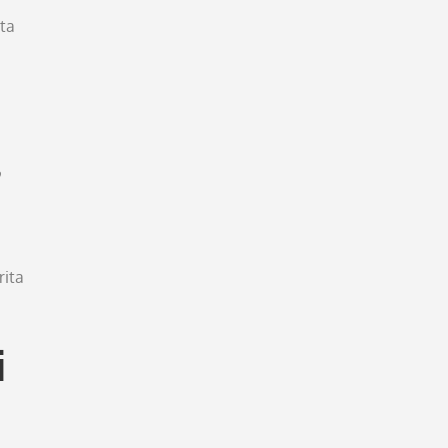
ta
?
rita
i