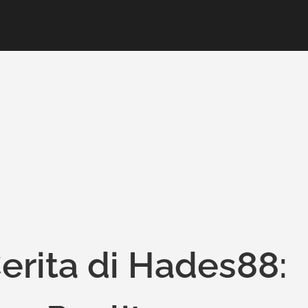
erita di Hades88: