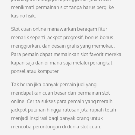
menikmati permainan slot tanpa harus pergi ke
kasino fisik.
Slot cuan online menawarkan beragam fitur
menarik seperti jackpot progresif, bonus-bonus
menggiurkan, dan desain grafis yang memukau.
Para pemain dapat memainkan slot favorit mereka
kapan saja dan di mana saja melalui perangkat
ponsel atau komputer.
Tak heran jika banyak pemain judi yang
mendapatkan cuan besar dari permainan slot
online. Cerita sukses para pemain yang meraih
jackpot puluhan hingga ratusan juta rupiah telah
menjadi inspirasi bagi banyak orang untuk
mencoba peruntungan di dunia slot cuan.