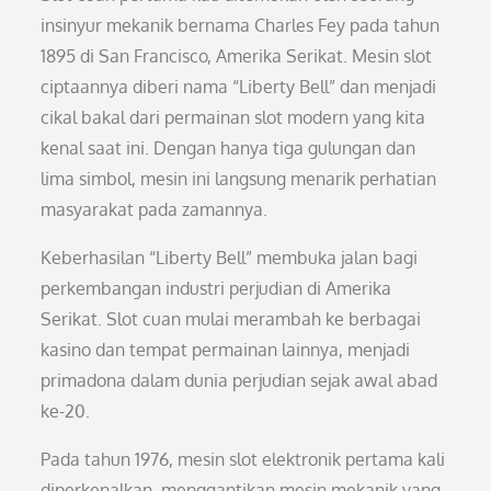
insinyur mekanik bernama Charles Fey pada tahun
1895 di San Francisco, Amerika Serikat. Mesin slot
ciptaannya diberi nama “Liberty Bell” dan menjadi
cikal bakal dari permainan slot modern yang kita
kenal saat ini. Dengan hanya tiga gulungan dan
lima simbol, mesin ini langsung menarik perhatian
masyarakat pada zamannya.
Keberhasilan “Liberty Bell” membuka jalan bagi
perkembangan industri perjudian di Amerika
Serikat. Slot cuan mulai merambah ke berbagai
kasino dan tempat permainan lainnya, menjadi
primadona dalam dunia perjudian sejak awal abad
ke-20.
Pada tahun 1976, mesin slot elektronik pertama kali
diperkenalkan, menggantikan mesin mekanik yang