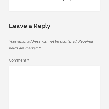
Leave a Reply
Your email address will not be published.
Required
fields are marked
*
Comment
*