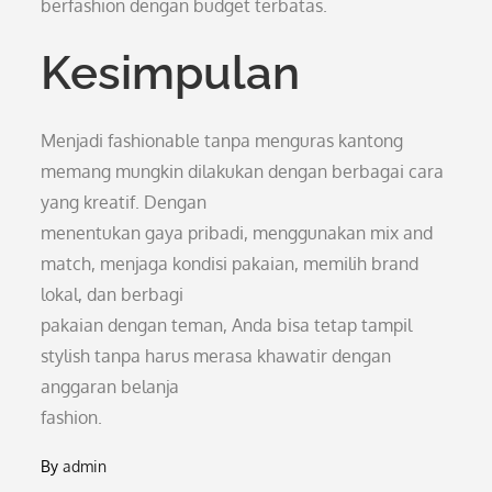
berfashion dengan budget terbatas.
Kesimpulan
Menjadi fashionable tanpa menguras kantong
memang mungkin dilakukan dengan berbagai cara
yang kreatif. Dengan
menentukan gaya pribadi, menggunakan mix and
match, menjaga kondisi pakaian, memilih brand
lokal, dan berbagi
pakaian dengan teman, Anda bisa tetap tampil
stylish tanpa harus merasa khawatir dengan
anggaran belanja
fashion.
By
admin