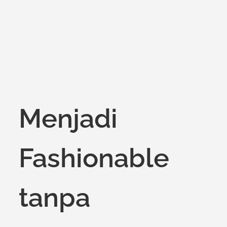
Menjadi
Fashionable
tanpa