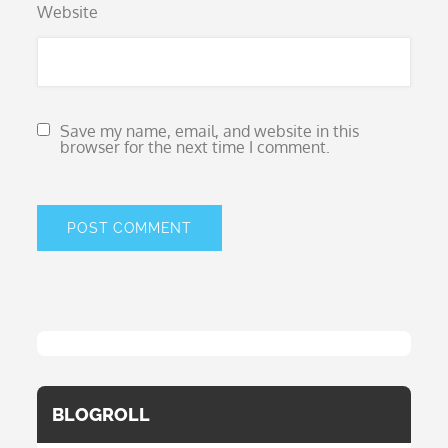
Website
Save my name, email, and website in this
browser for the next time I comment.
BLOGROLL