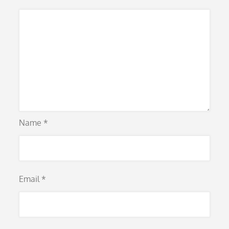
Name
*
Email
*