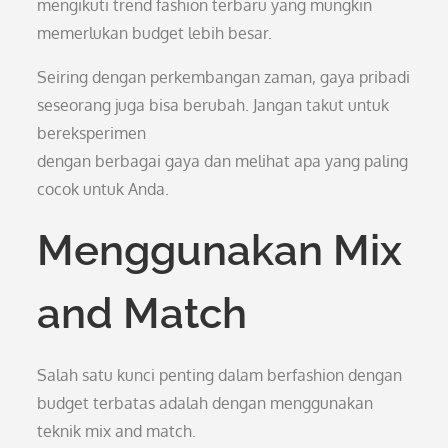
mengikuti trend fashion terbaru yang mungkin
memerlukan budget lebih besar.
Seiring dengan perkembangan zaman, gaya pribadi
seseorang juga bisa berubah. Jangan takut untuk
bereksperimen
dengan berbagai gaya dan melihat apa yang paling
cocok untuk Anda.
Menggunakan Mix
and Match
Salah satu kunci penting dalam berfashion dengan
budget terbatas adalah dengan menggunakan
teknik mix and match.