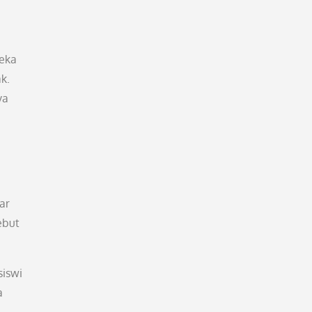
reka
k.
ya
ar
ebut
siswi
a