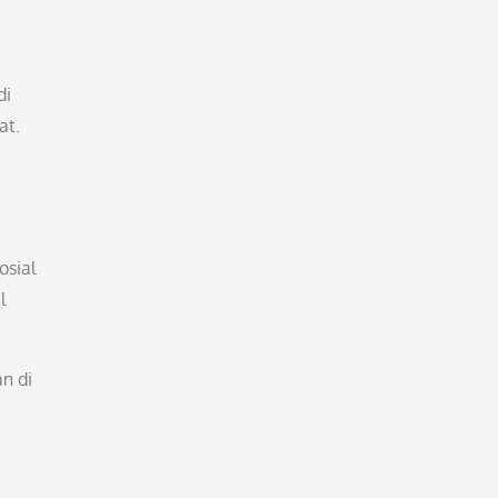
di
at.
osial
l
n di