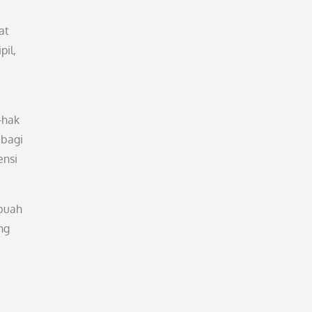
at
pil,
-hak
 bagi
ensi
buah
ng