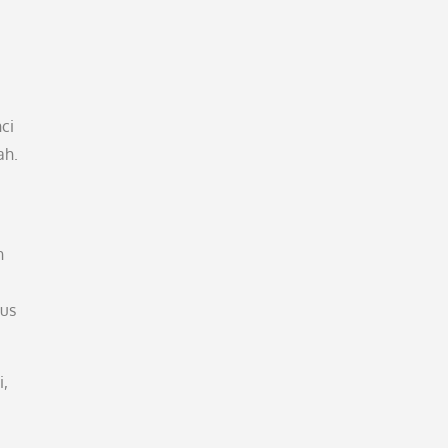
ci
ah.
n
us
i,