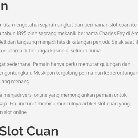
an
kita mengetahui sejarah singkat dari permainan slot cuan itu
da tahun 1895 oleh seorang mekanik bernama Charles Fey di A
ll dan langsung menjadi hits di kalangan penjudi. Sejak saat i
kon utama di berbagai kasino di seluruh dunia.
gat sederhana. Pemain hanya perlu memutar gulungan dan
enguntungkan. Meskipun tergolong permainan keberuntungan
luang menang.
lusi menjadi versi online yang memungkinkan pemain untuk
aja. Hal ini turut memicu munculnya artikel slot cuan yang
 slot online.
Slot Cuan