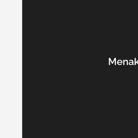
Menaka