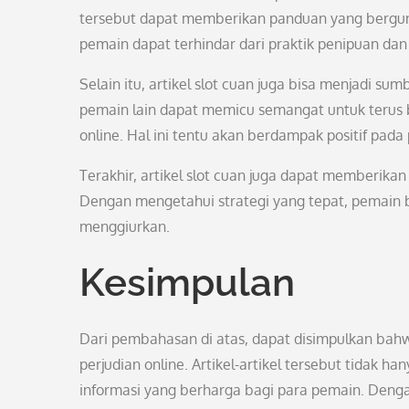
tersebut dapat memberikan panduan yang berguna 
pemain dapat terhindar dari praktik penipuan 
Selain itu, artikel slot cuan juga bisa menjadi sum
pemain lain dapat memicu semangat untuk terus
online. Hal ini tentu akan berdampak positif pa
Terakhir, artikel slot cuan juga dapat memberik
Dengan mengetahui strategi yang tepat, pemain
menggiurkan.
Kesimpulan
Dari pembahasan di atas, dapat disimpulkan bah
perjudian online. Artikel-artikel tersebut tidak
informasi yang berharga bagi para pemain. Den