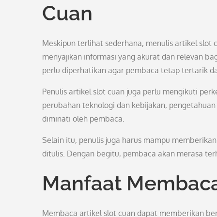
Cuan
Meskipun terlihat sederhana, menulis artikel slot
menyajikan informasi yang akurat dan relevan bag
perlu diperhatikan agar pembaca tetap tertarik d
Penulis artikel slot cuan juga perlu mengikuti pe
perubahan teknologi dan kebijakan, pengetahuan
diminati oleh pembaca.
Selain itu, penulis juga harus mampu memberikan
ditulis. Dengan begitu, pembaca akan merasa terh
Manfaat Membaca 
Membaca artikel slot cuan dapat memberikan berb