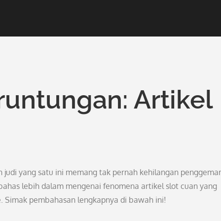
untungan: Artikel
n judi yang satu ini memang tak pernah kehilangan penggemar
mbahas lebih dalam mengenai fenomena artikel slot cuan yang
ne. Simak pembahasan lengkapnya di bawah ini!