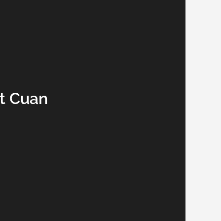
ot Cuan