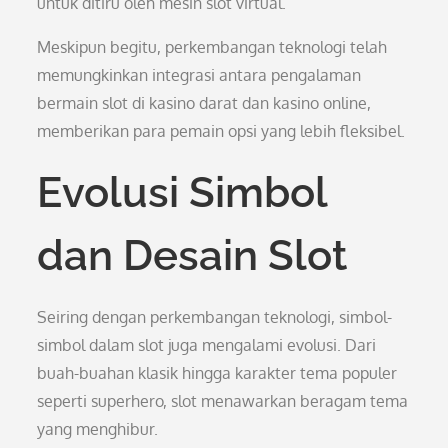
untuk ditiru oleh mesin slot virtual.
Meskipun begitu, perkembangan teknologi telah
memungkinkan integrasi antara pengalaman
bermain slot di kasino darat dan kasino online,
memberikan para pemain opsi yang lebih fleksibel.
Evolusi Simbol
dan Desain Slot
Seiring dengan perkembangan teknologi, simbol-
simbol dalam slot juga mengalami evolusi. Dari
buah-buahan klasik hingga karakter tema populer
seperti superhero, slot menawarkan beragam tema
yang menghibur.