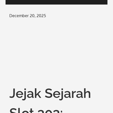
Posted
December 20, 2025
on
Jejak Sejarah
Slot 303: