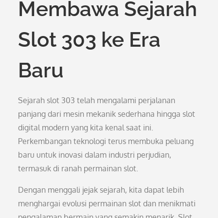
Membawa Sejarah
Slot 303 ke Era
Baru
Sejarah slot 303 telah mengalami perjalanan
panjang dari mesin mekanik sederhana hingga slot
digital modern yang kita kenal saat ini.
Perkembangan teknologi terus membuka peluang
baru untuk inovasi dalam industri perjudian,
termasuk di ranah permainan slot.
Dengan menggali jejak sejarah, kita dapat lebih
menghargai evolusi permainan slot dan menikmati
pengalaman bermain yang semakin menarik. Slot