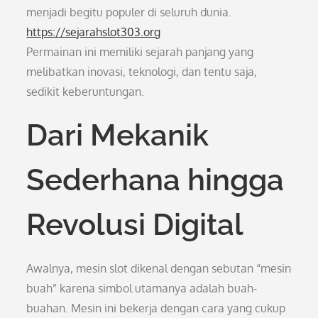
menjadi begitu populer di seluruh dunia.
https://sejarahslot303.org
Permainan ini memiliki sejarah panjang yang
melibatkan inovasi, teknologi, dan tentu saja,
sedikit keberuntungan.
Dari Mekanik
Sederhana hingga
Revolusi Digital
Awalnya, mesin slot dikenal dengan sebutan “mesin
buah” karena simbol utamanya adalah buah-
buahan. Mesin ini bekerja dengan cara yang cukup