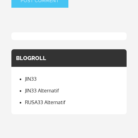
BLOGROLL
JIN33
JIN33 Alternatif
RUSA33 Alternatif