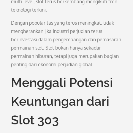
multi-level, slot terus berkembang mengikuti tren
teknologi terkini.
Dengan popularitas yang terus meningkat, tidak
mengherankan jika industri perjudian terus
berinvestasi dalam pengembangan dan pemasaran
permainan slot. Slot bukan hanya sekadar
permainan hiburan, tetapi juga merupakan bagian
penting dari ekonomi perjudian global.
Menggali Potensi
Keuntungan dari
Slot 303