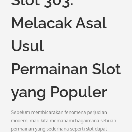
Melacak Asal
Usul
Permainan Slot
yang Populer
Sebelum membicarakan fenomena perjudian
modern, mari kita memahami bagaimana sebuah
permainan yang sederhana seperti slot dapat