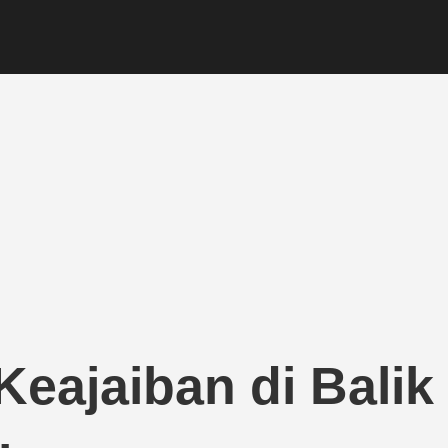
 Keajaiban di Balik