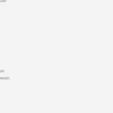
 dan
sin
 mesin