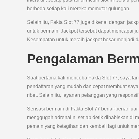
berbeda setiap kali mereka memutar gulungan.
Selain itu, Fakta Slot 77 juga dikenal dengan ja
untuk bermain. Jackpot tersebut dapat mencapai j
Kesempatan untuk meraih jackpot besar menjadi day
Pengalaman Berma
Saat pertama kali mencoba Fakta Slot 77, saya la
pendaftaran yang mudah dan cepat membuat saya d
ribet. Selain itu, layanan pelanggan yang respon
Sensasi bermain di Fakta Slot 77 benar-benar luar
menggugah adrenalin, setiap detik dihabiskan di m
pemain yang ketagihan dan kembali lagi untuk m