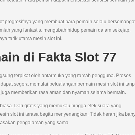
ckpot progresifnya yang membuat para pemain selalu bersemanga
umlah yang fantastis, mengubah hidup pemain dalam sekejap.
a tarik utama mesin slot ini.
in di Fakta Slot 77
ngsung terpikat oleh antarmuka yang ramah pengguna. Proses
apat segera memulai petualangan bermain mesin slot ini tan
sif juga memberikan rasa aman dan nyaman selama bermain.
 biasa. Dari grafis yang memukau hingga efek suara yang
esin slot ini terasa begitu menyenangkan. Tidak heran jika ban
erasakan pengalaman yang sama.