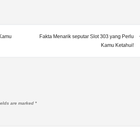
u Kamu
Fakta Menarik seputar Slot 303 yang Perlu
Kamu Ketahui!
ields are marked
*