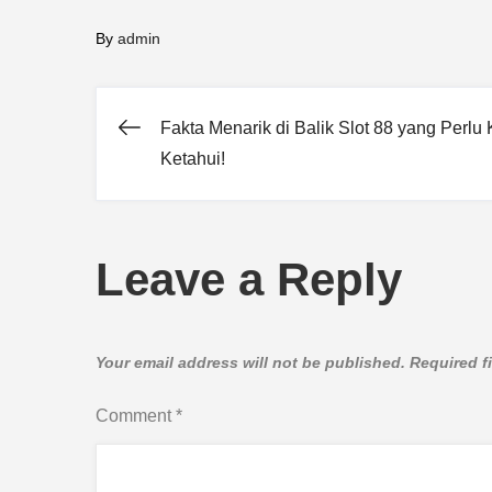
By
admin
Fakta Menarik di Balik Slot 88 yang Perl
Post
Ketahui!
navigation
Leave a Reply
Your email address will not be published.
Required f
Comment
*