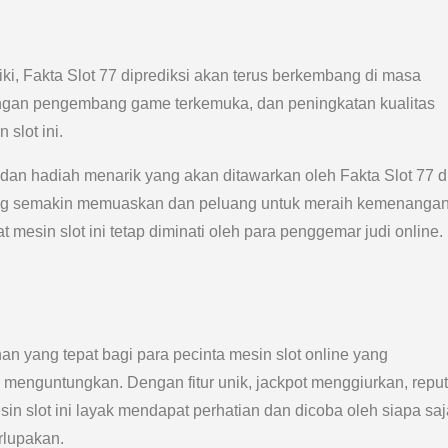
ki, Fakta Slot 77 diprediksi akan terus berkembang di masa
engan pengembang game terkemuka, dan peningkatan kualitas
 slot ini.
dan hadiah menarik yang akan ditawarkan oleh Fakta Slot 77 d
ng semakin memuaskan dan peluang untuk meraih kemenanga
mesin slot ini tetap diminati oleh para penggemar judi online.
an yang tepat bagi para pecinta mesin slot online yang
enguntungkan. Dengan fitur unik, jackpot menggiurkan, reput
n slot ini layak mendapat perhatian dan dicoba oleh siapa saj
rlupakan.