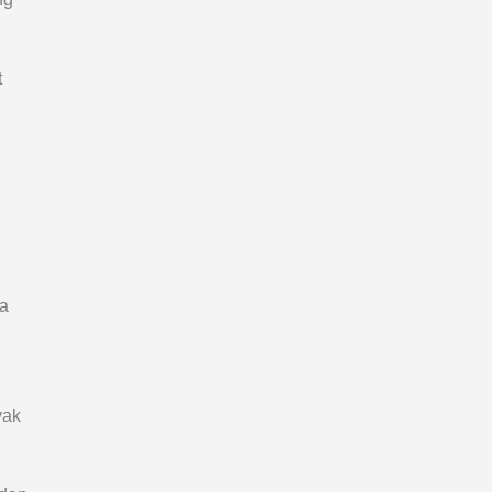
t
pa
yak