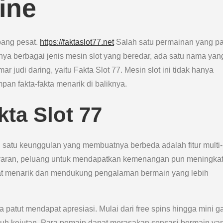
ine
mbang pesat.
https://faktaslot77.net
Salah satu permainan yang pa
knya berbagai jenis mesin slot yang beredar, ada satu nama yan
judi daring, yaitu Fakta Slot 77. Mesin slot ini tidak hanya
an fakta-fakta menarik di baliknya.
kta Slot 77
ah satu keunggulan yang membuatnya berbeda adalah fitur multi-
yaran, peluang untuk mendapatkan kemenangan pun meningkat
ngat menarik dan mendukung pengalaman bermain yang lebih
a patut mendapat apresiasi. Mulai dari free spins hingga mini 
u penuh kejutan. Para pemain dapat merasakan sensasi bermain ya