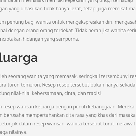
hir dalam memasak memiliki kepekaan yang tinggi terhadap
gan yang dihasilkan tidak hanya lezat, tetapi juga memikat ma
um penting bagi wanita untuk mengekspresikan diri, mengasa
l dengan orang-orang terdekat. Tidak heran jika wanita seri
enciptakan hidangan yang sempurna.
luarga
 oleh seorang wanita yang memasak, seringkali tersembunyi re
cara turun-temurun. Resep-resep tersebut bukan hanya sekada
g nilai-nilai kebersamaan, cinta, dan tradisi.
an resep warisan keluarga dengan penuh kebanggaan. Mereka
dan berusaha mempertahankan cita rasa yang khas dari masak
petunjuk dalam resep warisan, wanita tersebut turut merawat
aga nilainya.