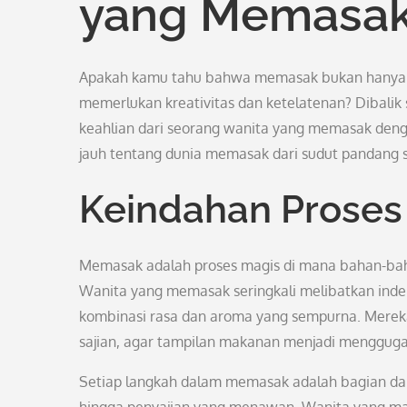
yang Memasa
Apakah kamu tahu bahwa memasak bukan hanya se
memerlukan kreativitas dan ketelatenan? Dibalik s
keahlian dari seorang wanita yang memasak deng
jauh tentang dunia memasak dari sudut pandang 
Keindahan Prose
Memasak adalah proses magis di mana bahan-baha
Wanita yang memasak seringkali melibatkan inde
kombinasi rasa dan aroma yang sempurna. Mereka j
sajian, agar tampilan makanan menjadi mengguga
Setiap langkah dalam memasak adalah bagian dari