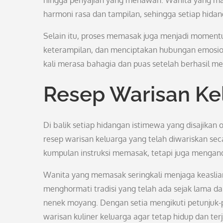
hingga penyajian yang menawan. Wanita yang ma
harmoni rasa dan tampilan, sehingga setiap hidan
Selain itu, proses memasak juga menjadi moment
keterampilan, dan menciptakan hubungan emosiona
kali merasa bahagia dan puas setelah berhasil m
Resep Warisan Ke
Di balik setiap hidangan istimewa yang disajikan
resep warisan keluarga yang telah diwariskan se
kumpulan instruksi memasak, tetapi juga mengandun
Wanita yang memasak seringkali menjaga keasli
menghormati tradisi yang telah ada sejak lama 
nenek moyang. Dengan setia mengikuti petunjuk-
warisan kuliner keluarga agar tetap hidup dan terj