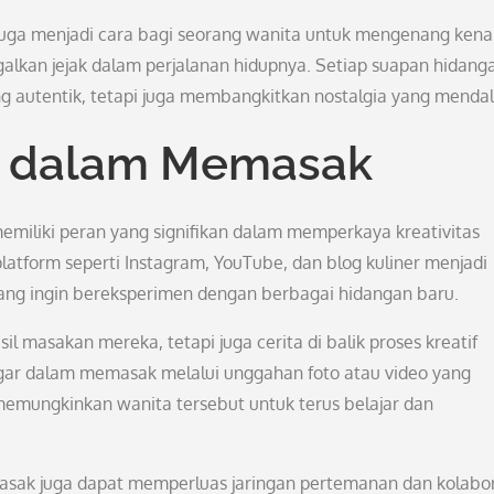
juga menjadi cara bagi seorang wanita untuk mengenang ken
alkan jejak dalam perjalanan hidupnya. Setiap suapan hidang
ng autentik, tetapi juga membangkitkan nostalgia yang menda
s dalam Memasak
 memiliki peran yang signifikan dalam memperkaya kreativitas
tform seperti Instagram, YouTube, dan blog kuliner menjadi
yang ingin bereksperimen dengan berbagai hidangan baru.
masakan mereka, tetapi juga cerita di balik proses kreatif
 segar dalam memasak melalui unggahan foto atau video yang
 memungkinkan wanita tersebut untuk terus belajar dan
emasak juga dapat memperluas jaringan pertemanan dan kolabo