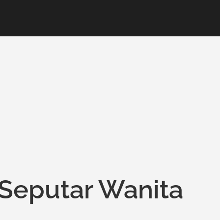
 Seputar Wanita