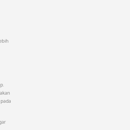
lebih
p.
takan
n pada
gar