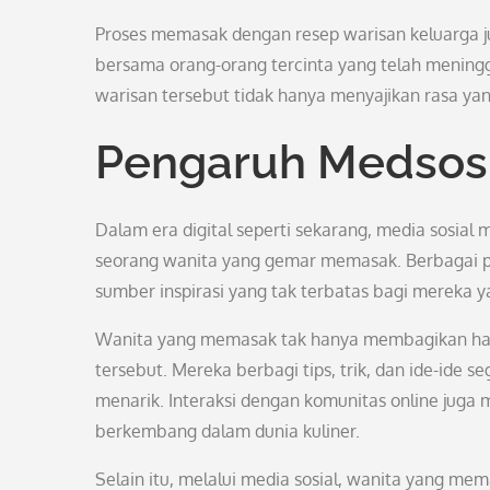
Proses memasak dengan resep warisan keluarga 
bersama orang-orang tercinta yang telah meningg
warisan tersebut tidak hanya menyajikan rasa ya
Pengaruh Medso
Dalam era digital seperti sekarang, media sosial
seorang wanita yang gemar memasak. Berbagai pla
sumber inspirasi yang tak terbatas bagi mereka 
Wanita yang memasak tak hanya membagikan hasil 
tersebut. Mereka berbagi tips, trik, dan ide-ide
menarik. Interaksi dengan komunitas online juga
berkembang dalam dunia kuliner.
Selain itu, melalui media sosial, wanita yang m