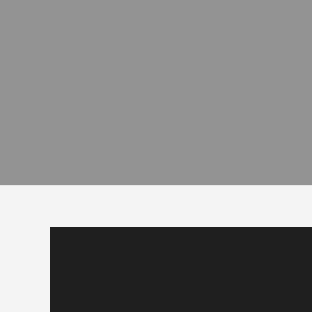
Skip
to
content