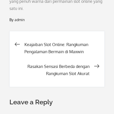
yang penuh warna dari permainan slot online yang
satu ini.
By
admin
Post
Keajaiban Slot Online: Rangkuman
Pengalaman Bermain di Maxwin
navigation
Rasakan Sensasi Berbeda dengan
Rangkuman Slot Akurat
Leave a Reply