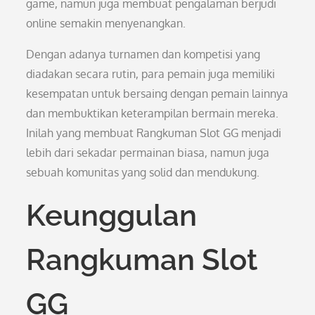
game, namun juga membuat pengalaman berjudi
online semakin menyenangkan.
Dengan adanya turnamen dan kompetisi yang
diadakan secara rutin, para pemain juga memiliki
kesempatan untuk bersaing dengan pemain lainnya
dan membuktikan keterampilan bermain mereka.
Inilah yang membuat Rangkuman Slot GG menjadi
lebih dari sekadar permainan biasa, namun juga
sebuah komunitas yang solid dan mendukung.
Keunggulan
Rangkuman Slot
GG