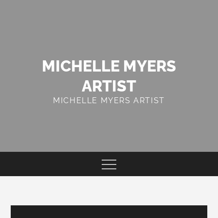
Skip
to
content
MICHELLE MYERS
ARTIST
MICHELLE MYERS ARTIST