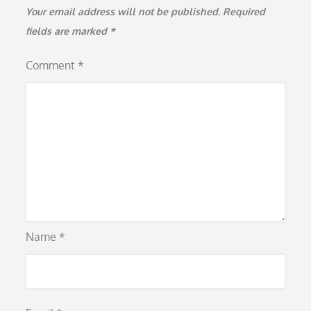
Your email address will not be published.
Required
fields are marked
*
Comment
*
Name
*