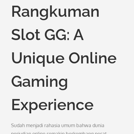
Rangkuman
Slot GG: A
Unique Online
Gaming
Experience
Sudah menjadi rahasia umum bahwa dunia
perjudian online semakin berkembang pesat,