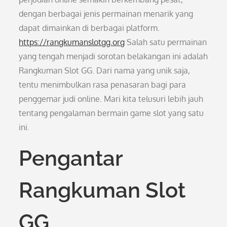
dengan berbagai jenis permainan menarik yang
dapat dimainkan di berbagai platform.
https://rangkumanslotgg.org
Salah satu permainan
yang tengah menjadi sorotan belakangan ini adalah
Rangkuman Slot GG. Dari nama yang unik saja,
tentu menimbulkan rasa penasaran bagi para
penggemar judi online. Mari kita telusuri lebih jauh
tentang pengalaman bermain game slot yang satu
ini.
Pengantar
Rangkuman Slot
GG