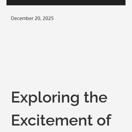
Posted
December 20, 2025
on
Exploring the
Excitement of