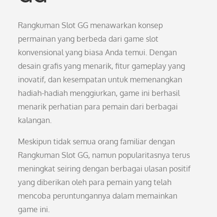
Rangkuman Slot GG menawarkan konsep
permainan yang berbeda dari game slot
konvensional yang biasa Anda temui. Dengan
desain grafis yang menarik, fitur gameplay yang
inovatif, dan kesempatan untuk memenangkan
hadiah-hadiah menggiurkan, game ini berhasil
menarik perhatian para pemain dari berbagai
kalangan.
Meskipun tidak semua orang familiar dengan
Rangkuman Slot GG, namun popularitasnya terus
meningkat seiring dengan berbagai ulasan positif
yang diberikan oleh para pemain yang telah
mencoba peruntungannya dalam memainkan
game ini.