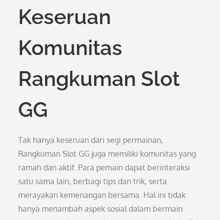
Keseruan
Komunitas
Rangkuman Slot
GG
Tak hanya keseruan dari segi permainan,
Rangkuman Slot GG juga memiliki komunitas yang
ramah dan aktif. Para pemain dapat berinteraksi
satu sama lain, berbagi tips dan trik, serta
merayakan kemenangan bersama. Hal ini tidak
hanya menambah aspek sosial dalam bermain