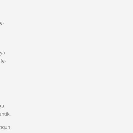
e-
,
nya
fe-
ka
ntik.
angun