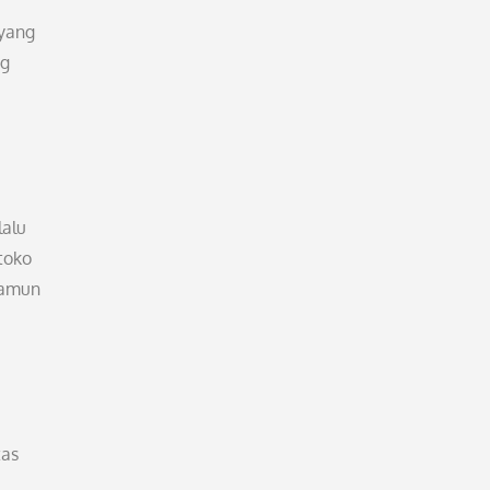
 yang
ng
lalu
toko
namun
tas