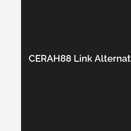
CERAH88 Link Alternati