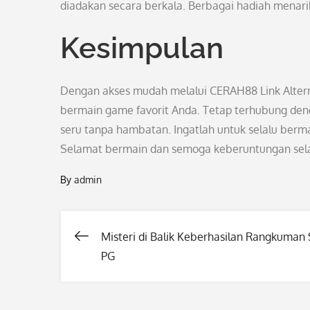
diadakan secara berkala. Berbagai hadiah menar
Kesimpulan
Dengan akses mudah melalui CERAH88 Link Alterna
bermain game favorit Anda. Tetap terhubung de
seru tanpa hambatan. Ingatlah untuk selalu ber
Selamat bermain dan semoga keberuntungan sela
By
admin
Misteri di Balik Keberhasilan Rangkuman 
Post
PG
navigation