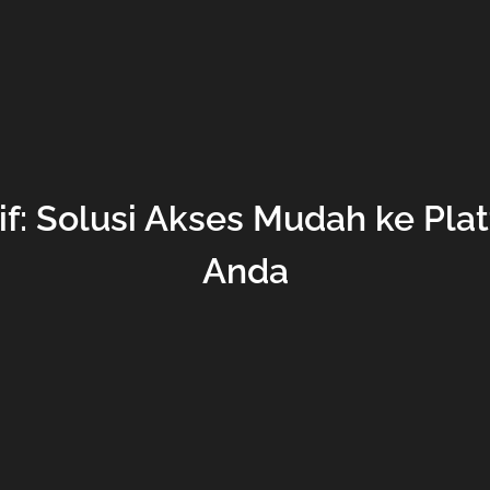
f: Solusi Akses Mudah ke Pla
Anda