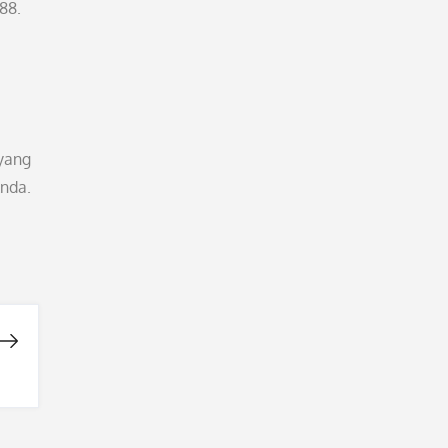
88.
yang
Anda.