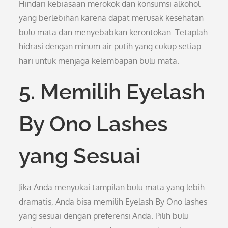
Hindari kebiasaan merokok dan konsumsi alkohol
yang berlebihan karena dapat merusak kesehatan
bulu mata dan menyebabkan kerontokan. Tetaplah
hidrasi dengan minum air putih yang cukup setiap
hari untuk menjaga kelembapan bulu mata.
5. Memilih Eyelash
By Ono Lashes
yang Sesuai
Jika Anda menyukai tampilan bulu mata yang lebih
dramatis, Anda bisa memilih Eyelash By Ono lashes
yang sesuai dengan preferensi Anda. Pilih bulu