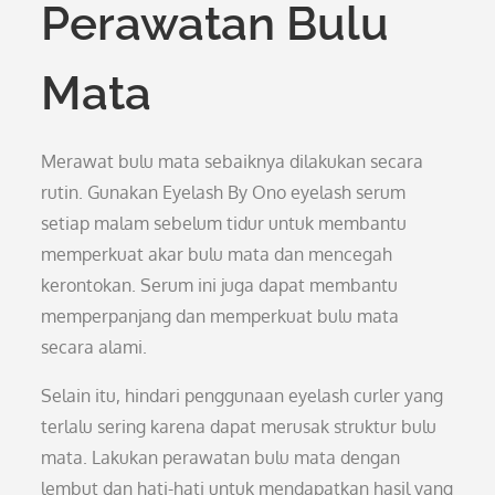
Perawatan Bulu
Mata
Merawat bulu mata sebaiknya dilakukan secara
rutin. Gunakan Eyelash By Ono eyelash serum
setiap malam sebelum tidur untuk membantu
memperkuat akar bulu mata dan mencegah
kerontokan. Serum ini juga dapat membantu
memperpanjang dan memperkuat bulu mata
secara alami.
Selain itu, hindari penggunaan eyelash curler yang
terlalu sering karena dapat merusak struktur bulu
mata. Lakukan perawatan bulu mata dengan
lembut dan hati-hati untuk mendapatkan hasil yang